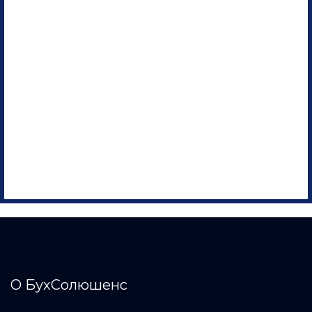
О БухСолюшенс