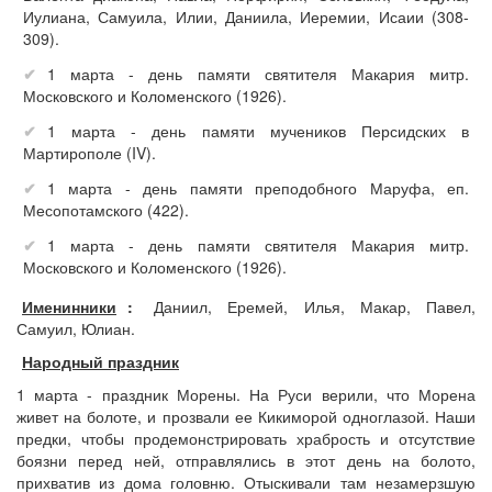
Иулиана, Самуила, Илии, Даниила, Иеремии, Исаии (308-
309).
1 марта - день памяти святителя Макария митр.
Московского и Коломенского (1926).
1 марта - день памяти мучеников Персидских в
Мартирополе (IV).
1 марта - день памяти преподобного Маруфа, еп.
Месопотамского (422).
1 марта - день памяти святителя Макария митр.
Московского и Коломенского (1926).
Именинники
:
Даниил, Еремей, Илья, Макар, Павел,
Самуил, Юлиан.
Народный праздник
1 марта - праздник Морены. На Руси верили, что Морена
живет на болоте, и прозвали ее Кикиморой одноглазой. Наши
предки, чтобы продемонстрировать храбрость и отсутствие
боязни перед ней, отправлялись в этот день на болото,
прихватив из дома головню. Отыскивали там незамерзшую