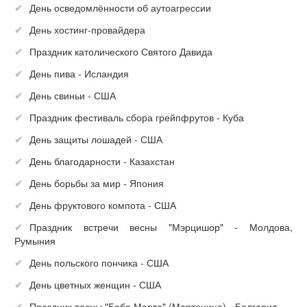
День осведомлённости об аутоагрессии
День хостинг-провайдера
Праздник католического Святого Давида
День пива - Исландия
День свиньи - США
Праздник фестиваль сбора грейпфрутов - Куба
День защиты лошадей - США
День благодарности - Казахстан
День борьбы за мир - Япония
День фруктового компота - США
Праздник встречи весны "Мэрцишор" - Молдова,
Румыния
День польского пончика - США
День цветных женщин - США
Праздник весны "Баба Марта" (Мартеница) - Болгария