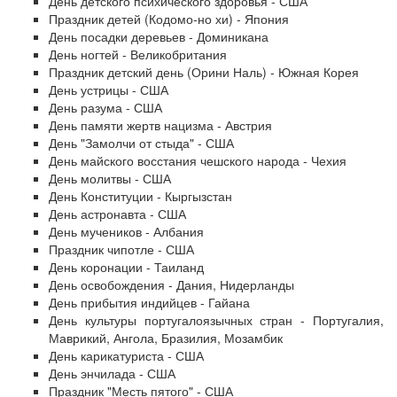
День детского психического здоровья - США
Праздник детей (Кодомо-но хи) - Япония
День посадки деревьев - Доминикана
День ногтей - Великобритания
Праздник детский день (Орини Наль) - Южная Корея
День устрицы - США
День разума - США
День памяти жертв нацизма - Австрия
День "Замолчи от стыда" - США
День майского восстания чешского народа - Чехия
День молитвы - США
День Конституции - Кыргызстан
День астронавта - США
День мучеников - Албания
Праздник чипотле - США
День коронации - Таиланд
День освобождения - Дания, Нидерланды
День прибытия индийцев - Гайана
День культуры португалоязычных стран - Португалия,
Маврикий, Ангола, Бразилия, Мозамбик
День карикатуриста - США
День энчилада - США
Праздник "Месть пятого" - США