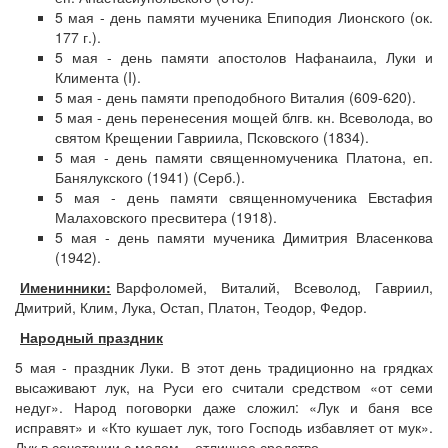
5 мая - день памяти мученика Епиподия Лионского (ок.
177 г.).
5 мая - день памяти апостолов Нафанаила, Луки и
Климента (I).
5 мая - день памяти преподобного Виталия (609-620).
5 мая - день перенесения мощей блгв. кн. Всеволода, во
святом Крещении Гавриила, Псковского (1834).
5 мая - день памяти священномученика Платона, еп.
Банялукского (1941) (Серб.).
5 мая - день памяти священномученика Евстафия
Малаховского пресвитера (1918).
5 мая - день памяти мученика Димитрия Власенкова
(1942).
Именинники:
Варфоломей, Виталий, Всеволод, Гавриил,
Дмитрий, Клим, Лука, Остап, Платон, Теодор, Федор.
Народный праздник
5 мая - праздник Луки. В этот день традиционно на грядках
высаживают лук, на Руси его считали средством «от семи
недуг». Народ поговорки даже сложил: «Лук и баня все
исправят» и «Кто кушает лук, того Господь избавляет от мук».
Лук в сочетании с медом – отличное средство.