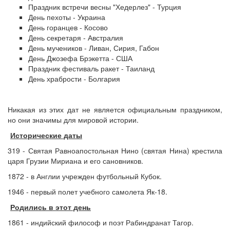
Праздник встречи весны "Хедерлез" - Турция
День пехоты - Украина
День горанцев - Косово
День секретаря - Австралия
День мучеников - Ливан, Сирия, Габон
День Джозефа Брэкетта - США
Праздник фестиваль ракет - Таиланд
День храбрости - Болгария
Никакая из этих дат не является официальным праздником,
но они значимы для мировой истории.
Исторические даты
319 - Святая Равноапостольная Нино (святая Нина) крестила
царя Грузии Мириана и его сановников.
1872 - в Англии учрежден футбольный Кубок.
1946 - первый полет учебного самолета Як-18.
Родились в этот день
1861 - индийский философ и поэт Рабиндранат Тагор.