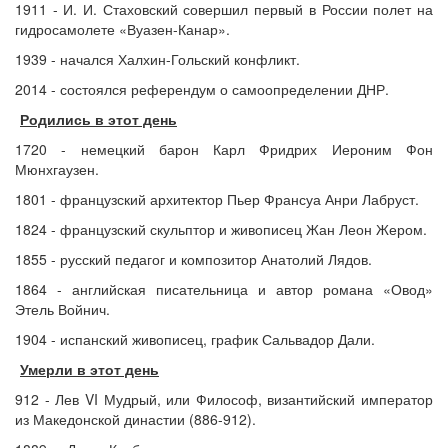
1911 - И. И. Стаховский совершил первый в России полет на
гидросамолете «Вуазен-Канар».
1939 - начался Халхин-Гольский конфликт.
2014 - состоялся референдум о самоопределении ДНР.
Родились в этот день
1720 - немецкий барон Карл Фридрих Иероним Фон
Мюнхгаузен.
1801 - французский архитектор Пьер Франсуа Анри Лабруст.
1824 - французский скульптор и живописец Жан Леон Жером.
1855 - русский педагог и композитор Анатолий Лядов.
1864 - английская писательница и автор романа «Овод»
Этель Войнич.
1904 - испанский живописец, график Сальвадор Дали.
Умерли в этот день
912 - Лев VI Мудрый, или Философ, византийский император
из Македонской династии (886-912).