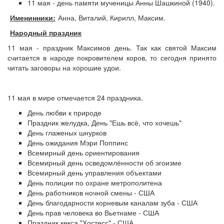
11 мая - день памяти мученицы Анны Шашкиной (1940).
Именинники:
Анна, Виталий, Кирилл, Максим.
Народный праздник
11 мая - праздник Максимов день. Так как святой Максим
считается в народе покровителем коров, то сегодня принято
читать заговоры на хорошие удои.
11 мая в мире отмечается 24 праздника.
День любви к природе
Праздник желудка, День "Ешь всё, что хочешь"
День глаженых шнурков
День ожидания Мэри Поппинс
Всемирный день ориентирования
Всемирный день осведомлённости об эгоизме
Всемирный день управления объектами
День полиции по охране метрополитена
День работников ночной смены - США
День благодарности корневым каналам зуба - США
День прав человека во Вьетнаме - США
Праздник кекса "Хостесс" - США