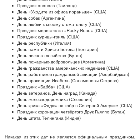
Праздник ананаса (Таиланд)
День «Уходите из офиса пораньше» (США)
День собак (Аргентина)
День любви к своему стоматологу (США)
Праздник мороженого «Rocky Road» (США)
Праздник курицы-гриль (США)
День республики (Италия)
День памяти Христо Ботева (Болгария)
День лесного хозяйства (Бутан)
День пожарных-добровольцев (Аргентина)
День гражданства американских индейцев (США)
День работников гражданской авиации (Азербайджан)
День провинции Исабель (Соломоновы Острова)
Праздник «Бабба» (США)
День ветеранов, День наград (Канада)
День железнодорожника (Словения)
День крика «Фадж» на кобр в Северной Америке (США)
Праздник коронации четвёртого Друк Гьялпо (Бутан)
День штата Телингана (Индия)
Никакая из этих дат не является официальным праздником,