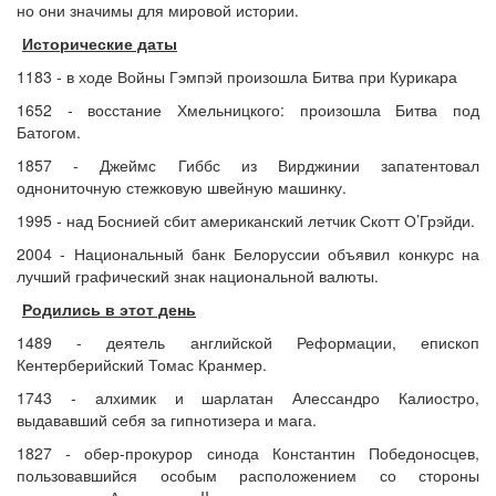
но они значимы для мировой истории.
Исторические даты
1183 - в ходе Войны Гэмпэй произошла Битва при Курикара
1652 - восстание Хмельницкого: произошла Битва под
Батогом.
1857 - Джеймс Гиббс из Вирджинии запатентовал
однониточную стежковую швейную машинку.
1995 - над Боснией сбит американский летчик Скотт О’Грэйди.
2004 - Национальный банк Белоруссии объявил конкурс на
лучший графический знак национальной валюты.
Родились в этот день
1489 - деятель английской Реформации, епископ
Кентерберийский Томас Кранмер.
1743 - алхимик и шарлатан Алессандро Калиостро,
выдававший себя за гипнотизера и мага.
1827 - обер-прокурор синода Константин Победоносцев,
пользовавшийся особым расположением со стороны