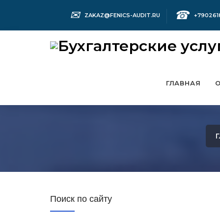
✉
☎
ZAKAZ@FENICS-AUDIT.RU
+790261
ГЛАВНАЯ
Поиск по сайту