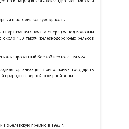
ущества и наград князя Александра Меншикова и
ервый в истории конкурс красоты.
ими партизанами начата операция под кодовым
но около 150 тысяч железнодорожных рельсов
пециализированный боевой вертолёт Ми-24.
одная организация приполярных государств
ной природы северной полярной зоны.
ий Нобелевскую премию в 1983 г.