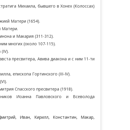
стратига Михаила, бывшего в Хонех (Колоссах)
жией Матери (1654).
й Матери.
инона и Макария (311-312).
ним многих (около 107-115).
(IV).
авста пресвитера, Авива диакона и с ним 11-ти
ла, епископа Гортинского (III-IV).
VI).
итрия Спасского пресвитера (1918).
еников Иоанна Павловского и Всеволода
Дмитрий, Иван, Кирилл, Константин, Макар,