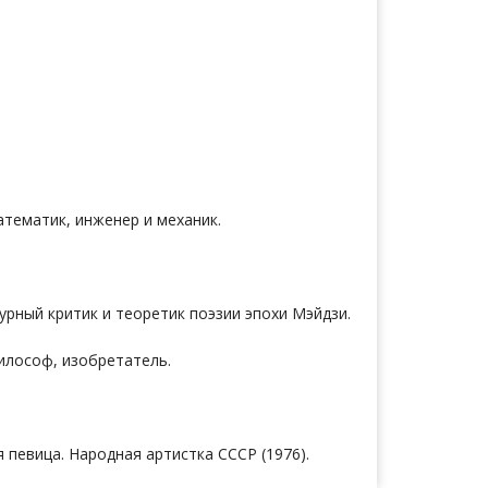
атематик, инженер и механик.
турный критик и теоретик поэзии эпохи Мэйдзи.
философ, изобретатель.
я певица. Народная артистка СССР (1976).