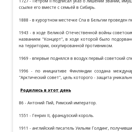
1727 - Петром II подписал указ о лишении званий, им
ссылке его вместе с семьёй в Сибирь.
1888 - в курортном местечке Спа в Бельгии проведен п
1943 - в ходе Великой Отечественной войны советск
названием "Концерт", в ходе которой было подорва
на территории, оккупированной противником.
1969 - впервые поднялся в воздух первый советский с
1996 - по инициативе Финляндии создана междунар
"Арктический совет", цель которого - защита уникаль
Родились в этот день
86 - Антоний Пий, Римский император.
1551 - Генрих II, французский король.
1911 - английский писатель Уильям Голдинг, получивш