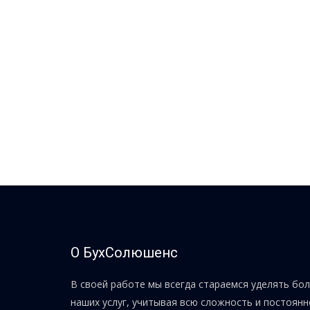
О БухСолюшенс
В своей работе мы всегда стараемся уделять бо
наших услуг, учитывая всю сложность и постоян