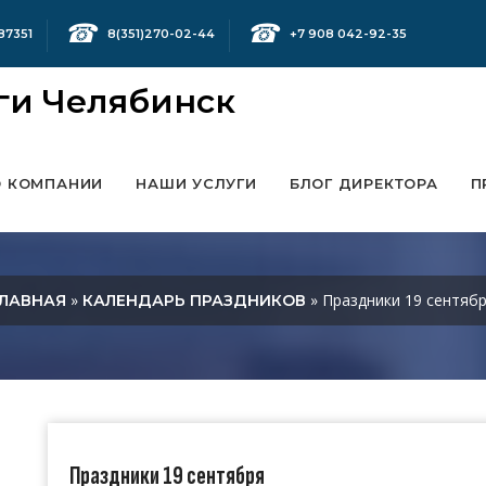
☎
☎
87351
8(351)270-02-44
+7 908 042-92-35
О КОМПАНИИ
НАШИ УСЛУГИ
БЛОГ ДИРЕКТОРА
П
»
» Праздники 19 сентяб
ГЛАВНАЯ
КАЛЕНДАРЬ ПРАЗДНИКОВ
Праздники 19 сентября