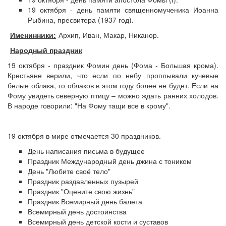
19 октября - день памяти священномученика Иоанна
Рыбина, пресвитера (1937 год).
Именинники:
Архип, Иван, Макар, Никанор.
Народный праздник
19 октября - праздник Фомин день (Фома - Большая крома).
Крестьяне верили, что если по небу проплывали кучевые
белые облака, то облаков в этом году более не будет. Если на
Фому увидеть северную птицу – можно ждать ранних холодов.
В народе говорили: "На Фому тащи все в крому".
19 октября в мире отмечается 30 праздников.
День написания письма в будущее
Праздник Международный день джина с тоником
День "Любите своё тело"
Праздник раздавленных пузырей
Праздник "Оцените свою жизнь"
Праздник Всемирный день балета
Всемирный день достоинства
Всемирный день детской кости и суставов