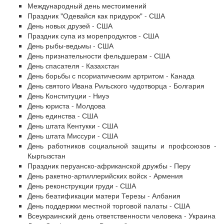
Международный день местоимений
Праздник "Одевайся как придурок" - США
День новых друзей - США
Праздник супа из морепродуктов - США
День рыбы-ведьмы - США
День признательности фельдшерам - США
День спасателя - Казахстан
День борьбы с псориатическим артритом - Канада
День святого Ивана Рильского чудотворца - Болгария
День Конституции - Ниуэ
День юриста - Молдова
День единства - США
День штата Кентукки - США
День штата Миссури - США
День работников социальной защиты и профсоюзов -
Кыргызстан
Праздник перуанско-африканской дружбы - Перу
День ракетно-артиллерийских войск - Армения
День реконструкции груди - США
День беатификации матери Терезы - Албания
День поддержки местной торговой палаты - США
Всеукраинский день ответственности человека - Украина