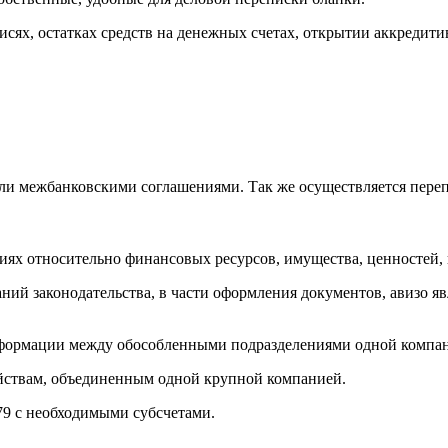
сях, остатках средств на денежных счетах, открытии аккредити
или межбанковскими соглашениями. Так же осуществляется пере
ниях относительно финансовых ресурсов, имущества, ценностей,
ний законодательства, в части оформления документов, авизо я
 информации между обособленными подразделениями одной компа
яйствам, объединенным одной крупной компанией.
79 с необходимыми субсчетами.