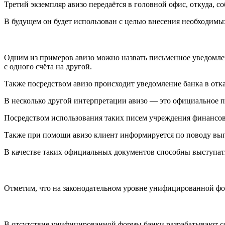
Третий экземпляр авизо передаётся в головной офис, откуда, 
В будущем он будет использован с целью внесения необходимы
Одним из примеров авизо можно назвать письменное уведомле
с одного счёта на другой.
Также посредством авизо происходит уведомление банка в отк
В несколько другой интерпретации авизо — это официальное пи
Посредством использования таких писем учреждения финансово
Также при помощи авизо клиент информируется по поводу вып
В качестве таких официальных документов способны выступат
Отметим, что на законодательном уровне унифицированной фо
В отсутствие унифицированной формы банки разрабатывают со