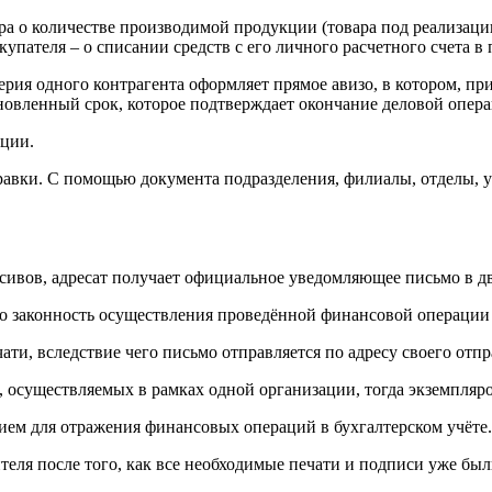
а о количестве производимой продукции (товара под реализацию
упателя – о списании средств с его личного расчетного счета в 
терия одного контрагента оформляет прямое авизо, в котором, п
тановленный срок, которое подтверждает окончание деловой опер
ации.
правки. С помощью документа подразделения, филиалы, отделы,
ивов, адресат получает официальное уведомляющее письмо в дв
о законность осуществления проведённой финансовой операции и
ти, вследствие чего письмо отправляется по адресу своего отпр
, осуществляемых в рамках одной организации, тогда экземпляр
нием для отражения финансовых операций в бухгалтерском учёте.
ителя после того, как все необходимые печати и подписи уже бы