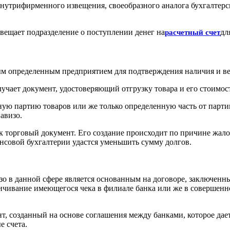
 внутрифирменного извещения, своеобразного аналога бухгалте
вещает подразделение о поступлении денег на
дл
расчетный счет
ым определенным предприятием для подтверждения наличия и ве
лучает документ, удостоверяющий отгрузку товара и его стоимос
нную партию товаров или же только определенную часть от парт
авизо.
к торговый документ. Его создание происходит по причине жало
ансовой бухгалтерии удастся уменьшить сумму долгов.
изо в данной сфере является основанным на договоре, заключен
ичивание имеющегося чека в филиале банка или же в совершенн
ент, созданный на основе соглашения между банками, которое д
е счета.