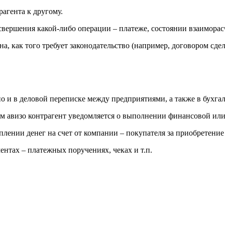
рагента к другому.
ершения какой-либо операции – платеже, состоянии взаиморасче
, как того требует законодательство (например, договором сдел
 но и в деловой переписке между предприятиями, а также в бухга
вом авизо контрагент уведомляется о выполнении финансовой ил
лении денег на счет от компании – покупателя за приобретение
нтах – платежных поручениях, чеках и т.п.