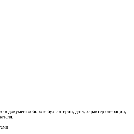
о в документообороте бухгалтерии, дату, характер операции,
чателя.
тами.