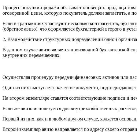
Процесс покупки-продажи обязывает оповещать продавца товар
оговоренной цены, которую покупатель должен заплатить, а пок
Если в транзакциях участвуют несколько контрагентов, бухгал
(обратное авизо), что оформляется бухгалтерией второго в ус
2. Взаимодействие структурных подразделений одной организ
В данном случае авизо является производной бухгалтерской с
внутренних перемещениях.
Осуществляя процедуру передачи финансовых активов или пасс
Один из них выступает в качестве документа, подтверждающег
На втором экземпляре ставятся соответствующие подписи и печа
Если же авизо используется для внутрихозяйственных расчётов
Первый из них, как и в любом другом случае, является основа
Второй экземпляр авизо направляется по адресу своего отправ