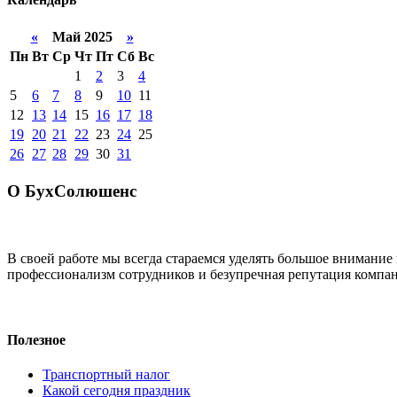
«
Май 2025
»
Пн
Вт
Ср
Чт
Пт
Сб
Вс
1
2
3
4
5
6
7
8
9
10
11
12
13
14
15
16
17
18
19
20
21
22
23
24
25
26
27
28
29
30
31
О БухСолюшенс
В своей работе мы всегда стараемся уделять большое внимание
профессионализм сотрудников и безупречная репутация компан
Полезное
Транспортный налог
Какой сегодня праздник