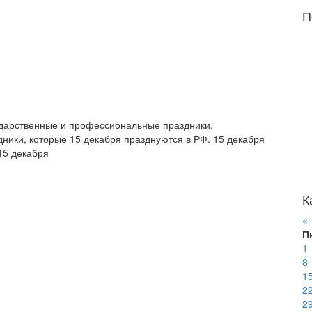
П
сударственные и профессиональные праздники,
ики, которые 15 декабря празднуются в РФ. 15 декабря
 15 декабря
К
«
П
1
8
1
2
2