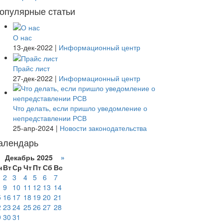
опулярные статьи
О нас
13-дек-2022
|
Информационный центр
Прайс лист
27-дек-2022
|
Информационный центр
Что делать, если пришло уведомление о
непредставлении РСВ
25-апр-2024
|
Новости законодательства
алендарь
Декабрь 2025
»
н
Вт
Ср
Чт
Пт
Сб
Вс
2
3
4
5
6
7
9
10
11
12
13
14
5
16
17
18
19
20
21
2
23
24
25
26
27
28
9
30
31