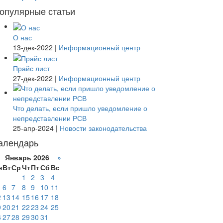
опулярные статьи
О нас
13-дек-2022
|
Информационный центр
Прайс лист
27-дек-2022
|
Информационный центр
Что делать, если пришло уведомление о
непредставлении РСВ
25-апр-2024
|
Новости законодательства
алендарь
Январь 2026
»
н
Вт
Ср
Чт
Пт
Сб
Вс
1
2
3
4
6
7
8
9
10
11
2
13
14
15
16
17
18
9
20
21
22
23
24
25
6
27
28
29
30
31