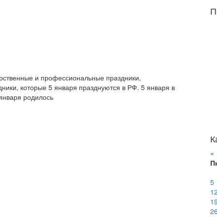
П
дарственные и профессиональные праздники,
ики, которые 5 января празднуются в РФ. 5 января в
 января родилось
К
«
П
5
1
1
2