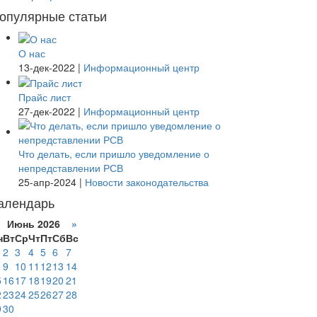
опулярные статьи
О нас
13-дек-2022
|
Информационный центр
Прайс лист
27-дек-2022
|
Информационный центр
Что делать, если пришло уведомление о
непредставлении РСВ
25-апр-2024
|
Новости законодательства
алендарь
Июнь 2026
»
н
Вт
Ср
Чт
Пт
Сб
Вс
2
3
4
5
6
7
9
10
11
12
13
14
5
16
17
18
19
20
21
2
23
24
25
26
27
28
9
30