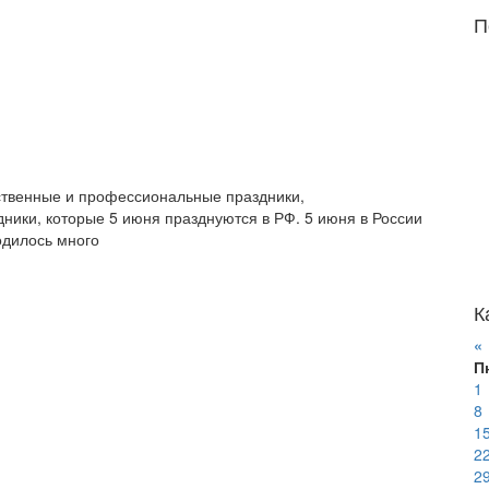
П
рственные и профессиональные праздники,
ики, которые 5 июня празднуются в РФ. 5 июня в России
одилось много
К
«
П
1
8
1
2
2