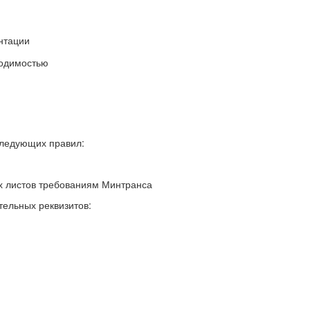
нтации
ходимостью
следующих правил:
х листов требованиям Минтранса
тельных реквизитов: