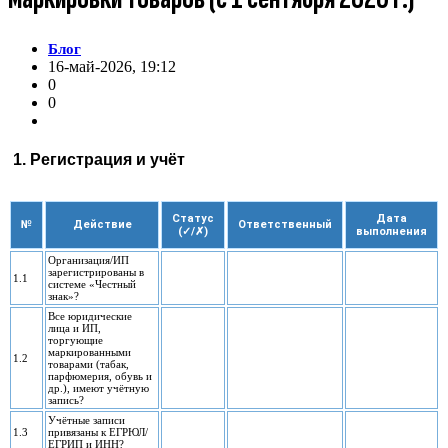
Блог
16-май-2026, 19:12
0
0
1. Регистрация и учёт
Статус
Дата
№
Действие
Ответственный
(✓/✗)
выполнения
Организация/ИП
зарегистрированы в
1.1
системе «Честный
знак»?
Все юридические
лица и ИП,
торгующие
маркированными
1.2
товарами (табак,
парфюмерия, обувь и
др.), имеют учётную
запись?
Учётные записи
1.3
привязаны к ЕГРЮЛ/
ЕГРИП и ИНН?