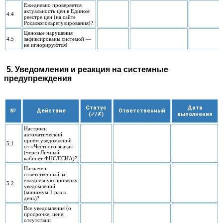
Ежедневно проверяется
актуальность цен в Едином
4.4
реестре цен (на сайте
Росалкогольрегулирования)?
Ценовые нарушения
4.5
зафиксированы системой —
не игнорируются!
5. Уведомления и реакция на системные
предупреждения
Статус
Дата
№
Действие
Ответственный
(✓/✗)
выполнения
Настроен
автоматический
приём уведомлений
5.1
от «Честного знака»
(через Личный
кабинет ФНС/ЕСИА)?
Назначен
ответственный за
ежедневную проверку
5.2
уведомлений
(минимум 1 раз в
день)?
Все уведомления (о
просрочке, цене,
отсутствии