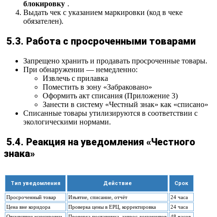
блокировку
.
Выдать чек с указанием маркировки (код в чеке
обязателен).
5.3. Работа с просроченными товарами
Запрещено хранить и продавать просроченные товары.
При обнаружении — немедленно:
Извлечь с прилавка
Поместить в зону «Забраковано»
Оформить акт списания (Приложение 3)
Занести в систему «Честный знак» как «списано»
Списанные товары утилизируются в соответствии с
экологическими нормами.
5.4. Реакция на уведомления «Честного
знака»
Тип уведомления
Действие
Срок
Просроченный товар
Изъятие, списание, отчёт
24 часа
Цена вне коридора
Проверка цены в ЕРЦ, корректировка
24 часа
Отсутствие маркировки
Проверка поставщика, запрос документов
48 часов