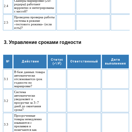
Сканеры маркировки (2D-
ридеры) работают
2.4
корректно и интегрированы
с кассой?
Проведена проверка работы
системы в режиме
2.5
«тестового режима» (если
есть)?
3. Управление сроками годности
Статус
Дата
№
Действие
Ответственный
(✓/✗)
выполнения
В базе данных товара
автоматически
3.1
отслеживается срок
годности по
маркировке?
Система
автоматически
уведомляет о
3.2
просрочке за 3–7
дней до окончания
срока?
Просроченные
товары немедленно
изымаются с
3.3
прилавков и
помечаются как