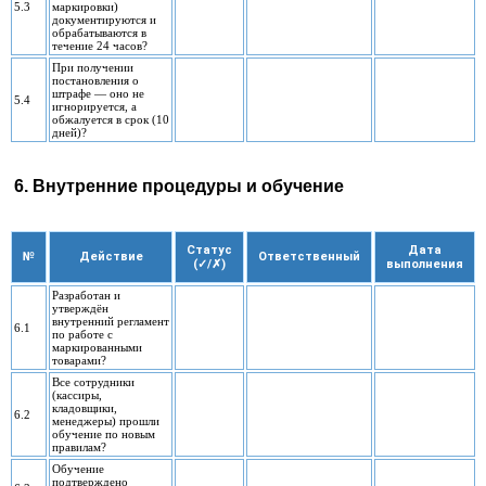
5.3
маркировки)
документируются и
обрабатываются в
течение 24 часов?
При получении
постановления о
штрафе — оно не
5.4
игнорируется, а
обжалуется в срок (10
дней)?
6. Внутренние процедуры и обучение
Статус
Дата
№
Действие
Ответственный
(✓/✗)
выполнения
Разработан и
утверждён
внутренний регламент
6.1
по работе с
маркированными
товарами?
Все сотрудники
(кассиры,
кладовщики,
6.2
менеджеры) прошли
обучение по новым
правилам?
Обучение
подтверждено