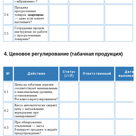
«забраковано»?
Продажа
просроченных
3.4
товаров
запрещена
— даже если клиент
настаивает?
Сотрудники прошли
инструктаж по работе
3.5
с просроченными
товарами?
4. Ценовое регулирование (табачная продукция)
Статус
Дата
№
Действие
Ответственный
(✓/✗)
выполнен
Цены на табачные изделия
соответствуют минимальным
4.1
и максимальным уровням,
установленным
Росалкогольрегулированием?
Касса автоматически сверяет
цену с актуальными
4.2
коридорами при
сканировании?
При обнаружении
отклонения — касса
4.3
блокирует продажу и выдаёт
предупреждение?