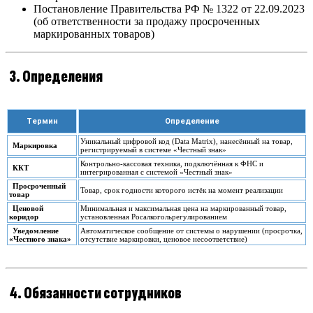
Постановление Правительства РФ № 1322 от 22.09.2023
(об ответственности за продажу просроченных
маркированных товаров)
3. Определения
Термин
Определение
Уникальный цифровой код (Data Matrix), нанесённый на товар,
Маркировка
регистрируемый в системе «Честный знак»
Контрольно-кассовая техника, подключённая к ФНС и
ККТ
интегрированная с системой «Честный знак»
Просроченный
Товар, срок годности которого истёк на момент реализации
товар
Ценовой
Минимальная и максимальная цена на маркированный товар,
коридор
установленная Росалкогольрегулированием
Уведомление
Автоматическое сообщение от системы о нарушении (просрочка,
«Честного знака»
отсутствие маркировки, ценовое несоответствие)
4. Обязанности сотрудников