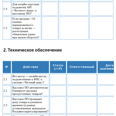
Для онлайн-торговли
подключён API
1.4
«Честного знака» к
кассовому ПО?
Если продано >10
единиц
маркированного
1.5
товара за месяц —
регистрация
обязательна (даже
при малом обороте)?
2. Техническое обеспечение
Статус
Дата
№
Действие
Ответственный
(✓/✗)
выполнен
Все кассы — онлайн-кассы,
2.1
подключённые к ФНС и
системе «Честный знак»?
Кассовое ПО автоматически
2.2
блокирует продажу
просроченных товаров?
Кассовое ПО проверяет
цену товара в реальном
2.3
времени (в рамках
установленных коридоров
Росалкогольрегулирования)?