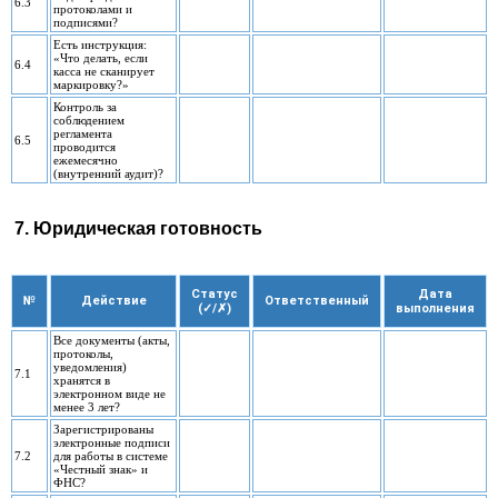
6.3
протоколами и
подписями?
Есть инструкция:
«Что делать, если
6.4
касса не сканирует
маркировку?»
Контроль за
соблюдением
регламента
6.5
проводится
ежемесячно
(внутренний аудит)?
7. Юридическая готовность
Статус
Дата
№
Действие
Ответственный
(✓/✗)
выполнения
Все документы (акты,
протоколы,
уведомления)
7.1
хранятся в
электронном виде не
менее 3 лет?
Зарегистрированы
электронные подписи
7.2
для работы в системе
«Честный знак» и
ФНС?