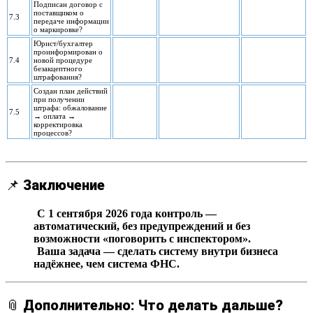
Подписан договор с
поставщиком о
7.3
передаче информации
о маркировке?
Юрист/бухгалтер
проинформирован о
7.4
новой процедуре
безакцептного
штрафования?
Создан план действий
при получении
штрафа: обжалование
7.5
→ оплата →
корректировка
процессов?
📌
Заключение
С 1 сентября 2026 года контроль —
автоматический, без предупреждений и без
возможности «поговорить с инспектором».
Ваша задача — сделать систему внутри бизнеса
надёжнее, чем система ФНС.
📎
Дополнительно: Что делать дальше?