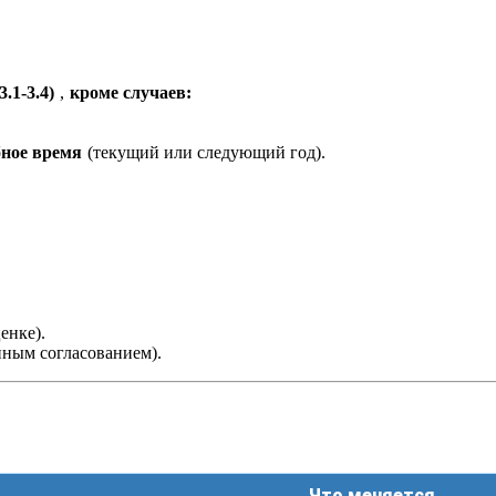
.1-3.4)
,
кроме случаев:
бное время
(текущий или следующий год).
енке).
нным согласованием).
Что меняется