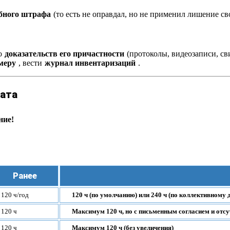
ебного штрафа
(то есть не оправдал, но не применил лишение св
о
доказательств его причастности
(протоколы, видеозаписи, св
меру
, вести
журнал инвентаризаций
.
лата
ние!
Ранее
120 ч/год
120 ч (по умолчанию) или 240 ч (по коллективному 
120 ч
Максимум 120 ч, но с письменным согласием и отс
120 ч
Максимум 120 ч (без увеличения)