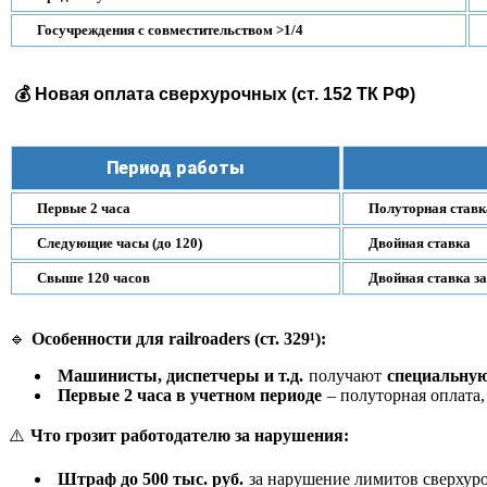
Госучреждения с совместительством >1/4
💰 Новая оплата сверхурочных (ст. 152 ТК РФ)
Период работы
Первые 2 часа
Полуторная ставк
Следующие часы (до 120)
Двойная ставка
Свыше 120 часов
Двойная ставка з
🔹
Особенности для railroaders (ст. 329¹):
Машинисты, диспетчеры и т.д.
получают
специальную
Первые 2 часа в учетном периоде
– полуторная оплата,
⚠️
Что грозит работодателю за нарушения:
Штраф до 500 тыс. руб.
за нарушение лимитов сверхуро