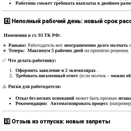
Работник сможет требовать выплаты в двойном разм
4️⃣ Неполный рабочий день: новый срок ра
Изменения в ст. 93 ТК РФ:
🔹
Раньше:
Работодатель мог
неограниченно долго молчать
🔹
Теперь:
Максимум 5 рабочих дней
на принятие решения.
✅
Что делать работнику:
Оформить заявление в 2 экземплярах
.
Требовать письменный ответ
(если молчок –
можно об
⚠️
Риски для работодателя:
Отказ без веских оснований
может быть признан
неза
Рекомендация:
Автоматизировать процесс
(например
5️⃣ Отзыв из отпуска: новые запреты