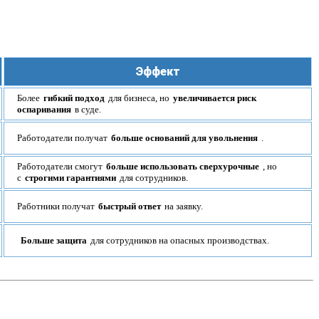
Эффект
Более
гибкий подход
для бизнеса, но
увеличивается риск
оспаривания
в суде.
Работодатели получат
больше оснований для увольнения
.
Работодатели смогут
больше использовать сверхурочные
, но
с
строгими гарантиями
для сотрудников.
Работники получат
быстрый ответ
на заявку.
Больше защита
для сотрудников на опасных производствах.