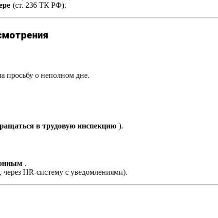
ере
(ст. 236 ТК РФ).
ссмотрения
на просьбу о неполном дне.
ращаться в трудовую инспекцию
).
конным
.
, через HR-систему с уведомлениями).