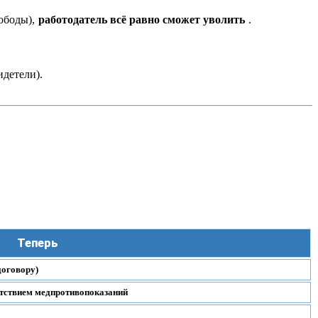
ободы),
работодатель всё равно сможет уволить
.
идетели).
Теперь
договору)
утствием медпротивопоказаний