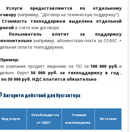
❌
Услуги предоставляются по отдельному
оговору
(например, "Договор на техническую поддержку").
❌
Стоимость техподдержки выделена отдельной
трокой
в счете или договоре.
❌
Пользователь платит за поддержку
ополнительно
(например, абонентская плата за СОБЕС +
дельная оплата техподдержки).
Пример:
ли компания продает лицензию на ПО за
100 000 руб.
и
дельно берет
50 000 руб. за техподдержку в год
,
по 50 000 руб. НДС платится обязательно
.
 Алгоритм действий для бухгалтера
Освобождается
Условия
Вид услуги
Источник
от НДС?
освобождения