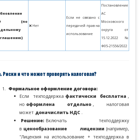
Постановление
бновление
АС
Если не связано с
ПО (по
Московского
❌ Нет
передачей прав на
тдельному
округа от
использование
оглашению)
15.12.2022 №
Ф05-21556/2022
️ Риски и что может проверять налоговая?
Формальное оформление договора:
Если техподдержка
фактически бесплатна
,
но
оформлена отдельно
, налоговая
может
доначислить НДС
.
Решение:
Включать техподдержку
в
ценообразование лицензии
(например,
"Лицензия на использование + техподдержка в