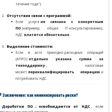
течение года").
Отсутствие связи с программой:
Если услуга
не связана с конкретным
ПО
(например, общее IT-консультирование),
НДС
платится обязательно
.
Выделение стоимости:
Если в акте приходно-расходных операций
(АПРО)
отдельно указана сумма за
техподдержку
, налоговая
может
переквалифицировать операцию
и
потребовать НДС.
 Заключение: как минимизировать риски?
✅
Доработки ПО
→
освобождаются от НДС
, если
лючены в основной договор.