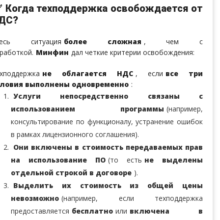
 Когда техподдержка освобождается от
ДС?
десь ситуация
более сложная
, чем с
работкой.
Минфин
дал четкие критерии освобождения:
хподдержка
не облагается НДС
, если
все три
словия выполнены одновременно
:
Услуги непосредственно связаны с
использованием программы
(например,
консультирование по функционалу, устранение ошибок
в рамках лицензионного соглашения).
Они включены в стоимость передаваемых прав
на использование ПО
(то есть
не выделены
отдельной строкой в договоре
).
Выделить их стоимость из общей цены
невозможно
(например, если техподдержка
предоставляется
бесплатно
или
включена в