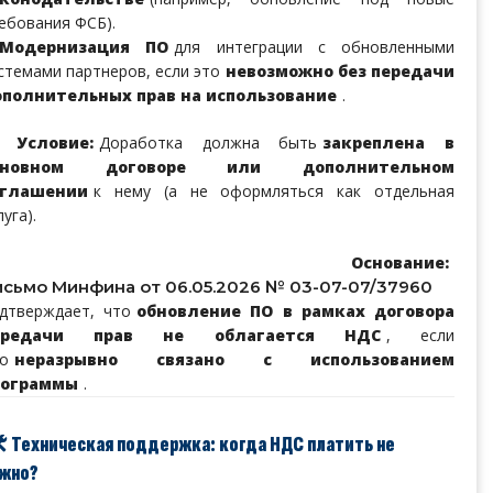
ебования ФСБ).
Модернизация ПО
для интеграции с обновленными
стемами партнеров, если это
невозможно без передачи
полнительных прав на использование
.

Условие:
Доработка должна быть
закреплена в
сновном договоре или дополнительном
оглашении
к нему (а не оформляться как отдельная
луга).
🔹
Основание:
исьмо Минфина от 06.05.2026 № 03-07-07/37960
дтверждает, что
обновление ПО в рамках договора
ередачи прав не облагается НДС
, если
о
неразрывно связано с использованием
рограммы
.
️ Техническая поддержка: когда НДС платить не
жно?