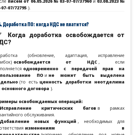
сле
писем от 06.05.2026 № 03-07-07/37960
и
03.08.2023 №
-07-07/72795
).
 Доработка ПО: когда НДС не платится?
 Когда доработка освобождается от
ДС?
оработка (обновление, адаптация, исправление
ибок)
освобождается от НДС
, если
полняется
одновременно с передачей прав на
спользование ПО
и
не может быть выделена
тдельно
(то есть
ценность доработки неотделима
 основного договора
).
римеры освобождаемых операций:
Исправление критических багов
в рамках
рантийного обслуживания.
Добавление новых функций
, необходимых для
ответствия
изменениям в
аконодательстве
(например, обновление под новые