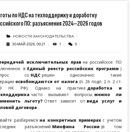
готы по НДС на техподдержку и доработку
ссийского ПО: разъяснения 2024–2026 годов
НОВОСТИ ЗАКОНОДАТЕЛЬСТВА
30-МАЙ-2026, 00:21
1
0
передачей исключительных прав
на российское ПО
ключенное в
Единый реестр российских программ
)
опрос со
НДС
решен однозначно: такие
ерации
освобождаются от налога
(п. 26 подп. 2 п. 2 ст.
49 НК РФ). Однако на практике
доработка и
ехподдержка
часто вызывают вопросы:
можно ли
рименить льготу?
Ответ зависит от
вида услуг и
ловий договора
.
вайте разберемся
на конкретных примерах
с учетом
оследних разъяснений
Минфина России
(в том