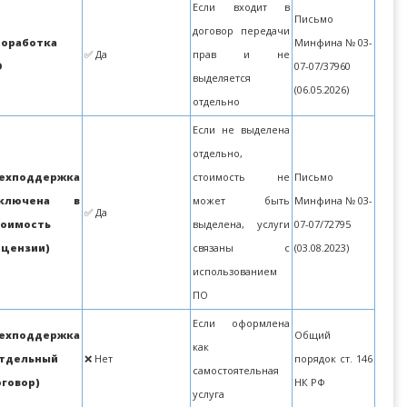
Если входит в
Письмо
договор передачи
оработка
Минфина № 03-
✅ Да
прав и не
О
07-07/37960
выделяется
(06.05.2026)
отдельно
Если не выделена
отдельно,
ехподдержка
стоимость не
Письмо
включена в
может быть
Минфина № 03-
✅ Да
тоимость
выделена, услуги
07-07/72795
ицензии)
связаны с
(03.08.2023)
использованием
ПО
Если оформлена
ехподдержка
Общий
как
отдельный
❌ Нет
порядок ст. 146
самостоятельная
говор)
НК РФ
услуга