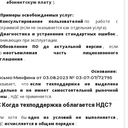
абонентскую плату
).
Примеры освобождаемых услуг:
Консультирование пользователей
по работе с
ограммой (если не оказывается как отдельная услуга).
Диагностика и устранение стандартных ошибок
,
зникающих при эксплуатации.
Обновление ПО до актуальной версии
, если
о
неотъемлемая часть лицензионного
оглашения
.
🔹
Основание:
исьмо Минфина от 03.08.2023 № 03-07-07/72795
азывает, что
если техподдержка не выделена
тдельно и не имеет самостоятельной рыночной
ены
, НДС не применяется.
 Когда техподдержка облагается НДС?
сли хотя бы
одно из условий не выполняется
,
ДС
исчисляется в общем порядке
: