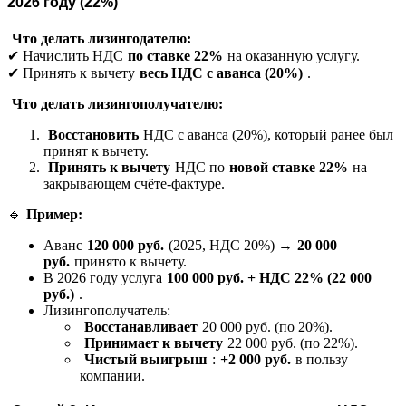
2026 году (22%)
Что делать лизингодателю:
✔ Начислить НДС
по ставке 22%
на оказанную услугу.
✔ Принять к вычету
весь НДС с аванса (20%)
.
Что делать лизингополучателю:
Восстановить
НДС с аванса (20%), который ранее был
принят к вычету.
Принять к вычету
НДС по
новой ставке 22%
на
закрывающем счёте-фактуре.
🔹
Пример:
Аванс
120 000 руб.
(2025, НДС 20%) →
20 000
руб.
принято к вычету.
В 2026 году услуга
100 000 руб. + НДС 22% (22 000
руб.)
.
Лизингополучатель:
Восстанавливает
20 000 руб. (по 20%).
Принимает к вычету
22 000 руб. (по 22%).
Чистый выигрыш
:
+2 000 руб.
в пользу
компании.