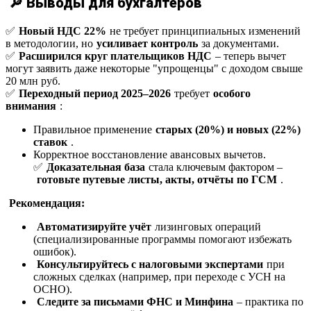
🔎 Выводы для бухгалтеров
✅
Новый НДС 22%
не требует принципиальных изменений
в методологии, но
усиливает контроль
за документами.
✅
Расширился круг плательщиков НДС
– теперь вычет
могут заявить даже некоторые "упрощенцы" с доходом свыше
20 млн руб.
✅
Переходный период 2025–2026
требует
особого
внимания
:
Правильное применение
старых (20%) и новых (22%)
ставок
.
Корректное восстановление авансовых вычетов.
✅
Доказательная база
стала ключевым фактором –
готовьте путевые листы, акты, отчёты по ГСМ
.
Рекомендация:
Автоматизируйте учёт
лизинговых операций
(специализированные программы помогают избежать
ошибок).
Консультируйтесь с налоговыми экспертами
при
сложных сделках (например, при переходе с УСН на
ОСНО).
Следите за письмами ФНС и Минфина
– практика по