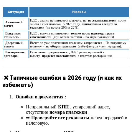
Ситуация
Нюансы
НДС с аванса принимается к вычету, но
восстанавливается
после
Авансовый
зачёта в счёт платежа. В 2026 году
внимательно следите за
вычет
ставками
(не путать 20% и 22%).
Выкупная
НДС с выкупа принимается
только после перехода права
стоимость
собственности
(при оплате частями – по мере погашения).
Досрочный
Вычет по уже оплаченным платежам
сохраняется
. По выкупному
выкуп
платежу –
по общим правилам
(счёт-фактура + акт передачи).
Расторжение
Если лизинг
разрывается
, НДС, ранее принятый к
договора
вычету,
придётся восстановить
в квартале расторжения.
❌ Типичные ошибки в 2026 году (и как их
избежать)
Ошибки в документах
:
Неправильный
КПП
, устаревший адрес,
отсутствие
номера платежки
.
➡
Проверяйте все реквизиты
перед передачей в
налоговую.