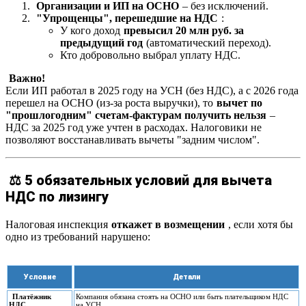
Организации и ИП на ОСНО
– без исключений.
"Упрощенцы", перешедшие на НДС
:
У кого доход
превысил 20 млн руб. за
предыдущий год
(автоматический переход).
Кто добровольно выбрал уплату НДС.
Важно!
Если ИП работал в 2025 году на УСН (без НДС), а с 2026 года
перешел на ОСНО (из-за роста выручки), то
вычет по
"прошлогодним" счетам-фактурам получить нельзя
–
НДС за 2025 год уже учтен в расходах. Налоговики не
позволяют восстанавливать вычеты "задним числом".
⚖️ 5 обязательных условий для вычета
НДС по лизингу
Налоговая инспекция
откажет в возмещении
, если хотя бы
одно из требований нарушено:
Условие
Детали
Платёжник
Компания обязана стоять на ОСНО или быть плательщиком НДС
НДС
на УСН.