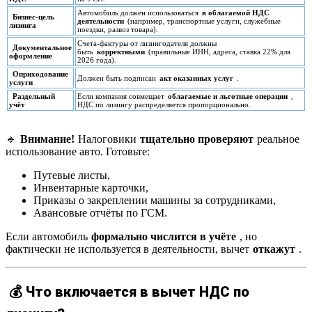
Автомобиль должен использоваться
в облагаемой НДС
Бизнес-цель
деятельности
(например, транспортные услуги, служебные
лизинга
поездки, развоз товара).
Счета-фактуры от лизингодателя должны
Документальное
быть
корректными
(правильные ИНН, адреса, ставка 22% для
оформление
2026 года).
Оприходование
Должен быть подписан
акт оказанных услуг
.
услуги
Раздельный
Если компания совмещает
облагаемые и льготные операции
,
учёт
НДС по лизингу распределяется пропорционально.
🔹
Внимание!
Налоговики
тщательно проверяют
реальное
использование авто. Готовьте:
Путевые листы,
Инвентарные карточки,
Приказы о закреплении машины за сотрудниками,
Авансовые отчёты по ГСМ.
Если автомобиль
формально числится в учёте
, но
фактически не используется в деятельности, вычет
откажут
.
💰 Что включается в вычет НДС по