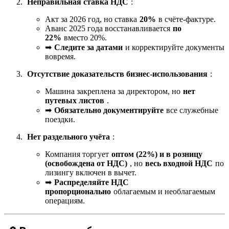
Неправильная ставка НДС
:
Акт за 2026 год, но ставка
20%
в счёте-фактуре.
Аванс 2025 года восстанавливается
по
22%
вместо 20%.
➡
Следите за датами
и корректируйте документы
вовремя.
Отсутствие доказательств бизнес-использования
:
Машина закреплена за директором, но
нет
путевых листов
.
➡
Обязательно документируйте
все служебные
поездки.
Нет раздельного учёта
:
Компания торгует
оптом (22%) и в розницу
(освобождена от НДС)
, но
весь входной НДС
по
лизингу включен в вычет.
➡
Распределяйте НДС
пропорционально
облагаемым и необлагаемым
операциям.