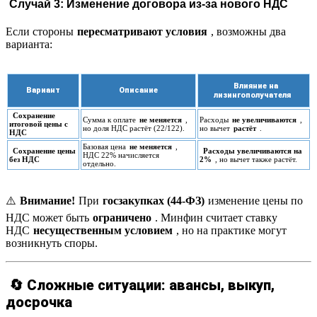
Случай 3: Изменение договора из-за нового НДС
Если стороны
пересматривают условия
, возможны два
варианта:
Влияние на
Вариант
Описание
лизингополучателя
Сохранение
Сумма к оплате
не меняется
,
Расходы
не увеличиваются
,
итоговой цены с
но доля НДС растёт (22/122).
но вычет
растёт
.
НДС
Базовая цена
не меняется
,
Сохранение цены
Расходы увеличиваются на
НДС 22% начисляется
без НДС
2%
, но вычет также растёт.
отдельно.
⚠️
Внимание!
При
госзакупках (44-ФЗ)
изменение цены по
НДС может быть
ограничено
. Минфин считает ставку
НДС
несущественным условием
, но на практике могут
возникнуть споры.
🔄 Сложные ситуации: авансы, выкуп,
досрочка