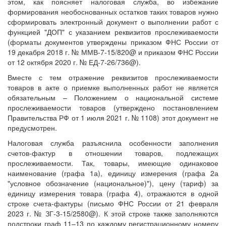
этом, как поясняет налоговая служба, во избежание
формирования необоснованных остатков таких товаров нужно
сформировать электронный документ о выполнении работ с
функцией "ДОП" с указанием реквизитов прослеживаемости
(форматы документов утверждены приказом ФНС России от
19 декабря 2018 г. № ММВ-7-15/820@ и приказом ФНС России
от 12 октября 2020 г. № ЕД-7-26/736@).
Вместе с тем отражение реквизитов прослеживаемости
товаров в акте о приемке выполненных работ не является
обязательным – Положением о национальной системе
прослеживаемости товаров (утверждено постановлением
Правительства РФ от 1 июля 2021 г. № 1108) этот документ не
предусмотрен.
Налоговая служба разъяснила особенности заполнения
счетов-фактур в отношении товаров, подлежащих
прослеживаемости. Так, товары, имеющие одинаковое
наименование (графа 1а), единицу измерения (графа 2а
"условное обозначение (национальное)"), цену (тариф) за
единицу измерения товара (графа 4), отражаются в одной
строке счета-фактуры (письмо ФНС России от 21 февраля
2023 г. № ЗГ-3-15/2580@). К этой строке также заполняются
подстроки граф 11–13 по каждому регистрационному номеру